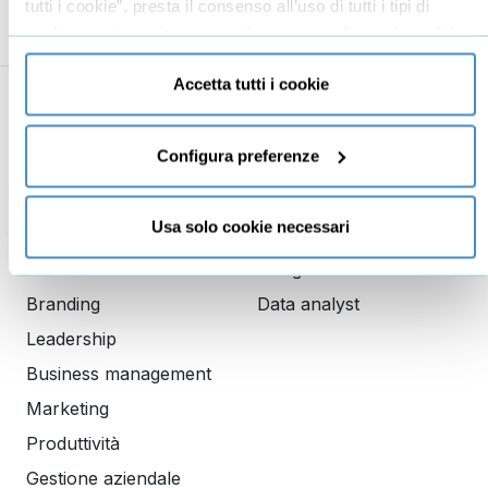
tutti i cookie”, presta il consenso all’uso di tutti i tipi di
cookie mentre può revocare il consenso cliccando su “Usa
solo cookie necessari” e saranno attivati i soli cookie
tecnici necessari al corretto funzionamento del sito.
Accetta tutti i cookie
Business
Digital marketing
Configura preferenze
Mindset imprenditoriale
Seo
Imprenditoria
Social media manager
Usa solo cookie necessari
Risorse Umane
E-commerce
Vendita
Google
Branding
Data analyst
Leadership
Business management
Marketing
Produttività
Gestione aziendale