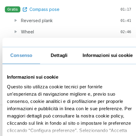
Compass pose
Gratis
01:17
Reversed plank
01:41
Wheel
02:46
Plow, posizione dell'aratro, halasana
02:06
Pincha al muro
03:03
Consenso
Dettagli
Informazioni sui cookie
Vinyasa Sequence (Avanzato)
07:32
Head stand
Informazioni sui cookie
04:42
Questo sito utilizza cookie tecnici per fornirle
Prasarita padottanasana
01:47
un’esperienza di navigazione migliore e, previo suo
Recline hero pose
02:09
consenso, cookie analitici e di profilazione per proporle
informazioni e pubblicità in linea con le sue preferenze. Per
4
Classe di yoga avanzato
01:43:26
maggiori dettagli può consultare la nostra cookie policy,
cliccando sul link in fondo al sito o impostare le preferenze
Classe di yoga avanzato
01:42:00
cliccando “Configura preferenze”. Selezionando “Accetta
Conclusione e invito alla messa in pratica
01:26