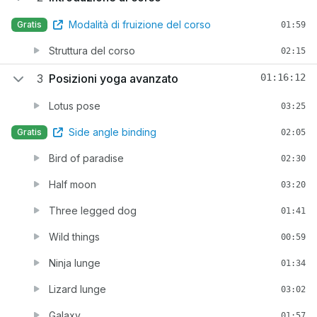
Modalità di fruizione del corso
Gratis
01:59
Struttura del corso
02:15
3
Posizioni yoga avanzato
01:16:12
Lotus pose
03:25
Side angle binding
Gratis
02:05
Bird of paradise
02:30
Half moon
03:20
Three legged dog
01:41
Wild things
00:59
Ninja lunge
01:34
Lizard lunge
03:02
Galaxy
01:57