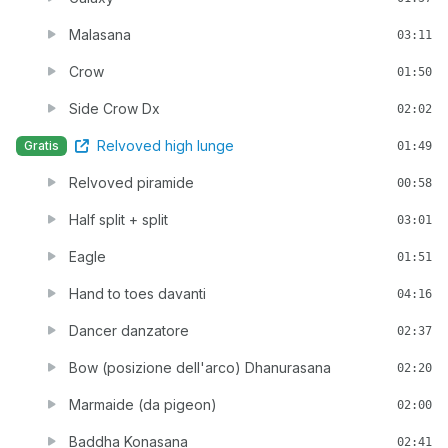
Malasana
03:11
Crow
01:50
Side Crow Dx
02:02
Relvoved high lunge
Gratis
01:49
Relvoved piramide
00:58
Half split + split
03:01
Eagle
01:51
Hand to toes davanti
04:16
Dancer danzatore
02:37
Bow (posizione dell'arco) Dhanurasana
02:20
Marmaide (da pigeon)
02:00
Baddha Konasana
02:41