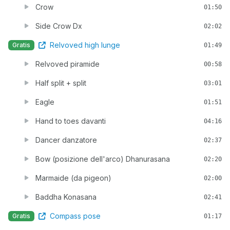
Crow
01:50
Side Crow Dx
02:02
Relvoved high lunge
Gratis
01:49
Relvoved piramide
00:58
Half split + split
03:01
Eagle
01:51
Hand to toes davanti
04:16
Dancer danzatore
02:37
Bow (posizione dell'arco) Dhanurasana
02:20
Marmaide (da pigeon)
02:00
Baddha Konasana
02:41
Compass pose
Gratis
01:17