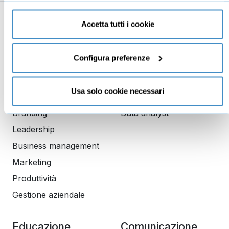
solo cookie necessari” e saranno attivati i soli cookie
tecnici necessari al corretto funzionamento del sito.
Accetta tutti i cookie
Business
Digital marketing
Mindset imprenditoriale
Seo
Configura preferenze
Imprenditoria
Social media manager
Risorse Umane
E-commerce
Usa solo cookie necessari
Vendita
Google
Branding
Data analyst
Leadership
Business management
Marketing
Produttività
Gestione aziendale
Educazione
Comunicazione