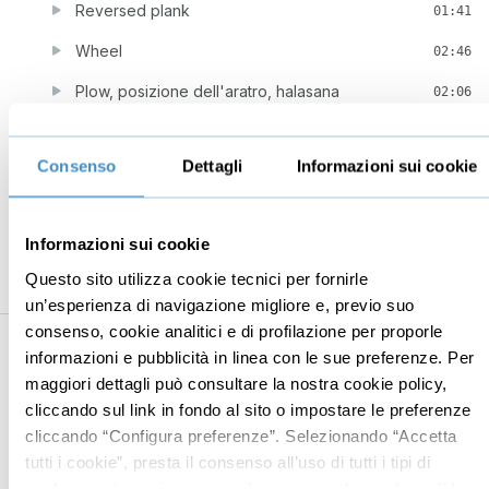
Reversed plank
01:41
Wheel
02:46
Plow, posizione dell'aratro, halasana
02:06
Pincha al muro
03:03
Consenso
Dettagli
Informazioni sui cookie
Vinyasa Sequence (Avanzato)
07:32
Head stand
04:42
Informazioni sui cookie
Prasarita padottanasana
01:47
Questo sito utilizza cookie tecnici per fornirle
Recline hero pose
02:09
un’esperienza di navigazione migliore e, previo suo
consenso, cookie analitici e di profilazione per proporle
4
Classe di yoga avanzato
01:43:26
informazioni e pubblicità in linea con le sue preferenze. Per
Classe di yoga avanzato
01:42:00
maggiori dettagli può consultare la nostra cookie policy,
cliccando sul link in fondo al sito o impostare le preferenze
Conclusione e invito alla messa in pratica
01:26
cliccando “Configura preferenze”. Selezionando “Accetta
tutti i cookie”, presta il consenso all’uso di tutti i tipi di
cookie mentre può revocare il consenso cliccando su “Usa