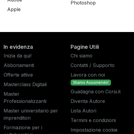
Photoshop
Apple
In evidenza
Pagine Utili
Inizia da qui!
Chi siamo
Abbonamenti
Contatti / Supporto
Offerte attive
Lavora con noi
Stiamo Assumendo!
Masterclass Digitali
Guadagna con Corsi.it
Master
Professionalizzanti
Diventa Autore
Master universitario per
Lista Autori
imprenditori
Termini e condizioni
Formazione per i
Impostazione cookie