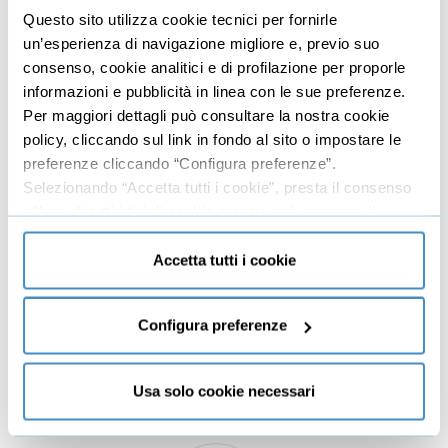
Oltre € 10milioni di servizi venduti personalmente, oltre
Questo sito utilizza cookie tecnici per fornirle
12.000 ore di esperienza SUL CAMPO, Giuliano De
un’esperienza di navigazione migliore e, previo suo
Danieli è imprenditore e direttore Commerciale presso
consenso, cookie analitici e di profilazione per proporle
Prima Posizione S.R.L., azienda tra le p...
informazioni e pubblicità in linea con le sue preferenze.
Per maggiori dettagli può consultare la nostra cookie
policy, cliccando sul link in fondo al sito o impostare le
preferenze cliccando “Configura preferenze”.
Selezionando “Accetta tutti i cookie”, presta il consenso
all’uso di tutti i tipi di cookie mentre può revocare il
consenso cliccando su “Usa solo cookie necessari” e
Mirko D'Isidoro
saranno attivati i soli cookie tecnici necessari al corretto
Accetta tutti i cookie
funzionamento del sito.
Consulente web marketing, SEO e web designer
freelance, cura come docente e formatore corsi e
Configura preferenze
master post universitari per formare ragazzi a
diventare SEO expert, web designer, web marketer o
blo...
Usa solo cookie necessari