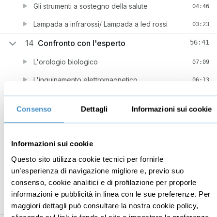
Gli strumenti a sostegno della salute
04:46
Lampada a infrarossi/ Lampada a led rossi
03:23
14
Confronto con l'esperto
56:41
L'orologio biologico
07:09
L'inquinamento elettromagnetico
06:13
Il freddo benefico
07:46
Consenso
Dettagli
Informazioni sui cookie
La respirazione come autoterapia
03:26
Gli effetti del cibo sull'organismo
12:32
Informazioni sui cookie
Trucchi sui pasti e sull'alimentazione
03:23
Questo sito utilizza cookie tecnici per fornirle
La chetosi e la dieta chetogenica
06:37
un’esperienza di navigazione migliore e, previo suo
consenso, cookie analitici e di profilazione per proporle
Il digiuno intermittente
05:05
informazioni e pubblicità in linea con le sue preferenze. Per
maggiori dettagli può consultare la nostra cookie policy,
La strategia anti-age
04:30
cliccando sul link in fondo al sito o impostare le preferenze