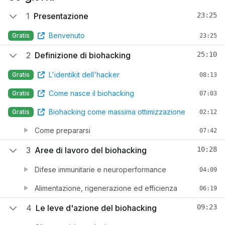
1
Presentazione
23:25
Benvenuto
Gratis
23:25
2
Definizione di biohacking
25:10
L'identikit dell'hacker
Gratis
08:13
Come nasce il biohacking
Gratis
07:03
Biohacking come massima ottimizzazione
Gratis
02:12
Come prepararsi
07:42
3
Aree di lavoro del biohacking
10:28
Difese immunitarie e neuroperformance
04:09
Alimentazione, rigenerazione ed efficienza
06:19
4
Le leve d'azione del biohacking
09:23