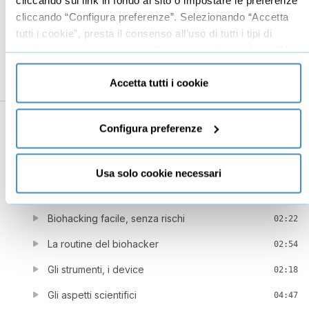
15
Contenuti extra
15:26
cliccando “Configura preferenze”. Selezionando “Accetta
tutti i cookie”, presta il consenso all’uso di tutti i tipi di
Il caffè del biohacker
04:39
cookie mentre può revocare il consenso cliccando su “Usa
Biohacking sul posto di lavoro
09:21
solo cookie necessari” e saranno attivati i soli cookie
tecnici necessari al corretto funzionamento del sito.
Accetta tutti i cookie
Conclusione
01:26
16
Intervista con Stefano Santori
37:03
Configura preferenze
Avvicinarsi al biohacking
06:10
I benefici mentali e fisici
03:37
Usa solo cookie necessari
Lo stile di vita del biohacker
05:23
Biohacking facile, senza rischi
02:22
La routine del biohacker
02:54
Gli strumenti, i device
02:18
Gli aspetti scientifici
04:47