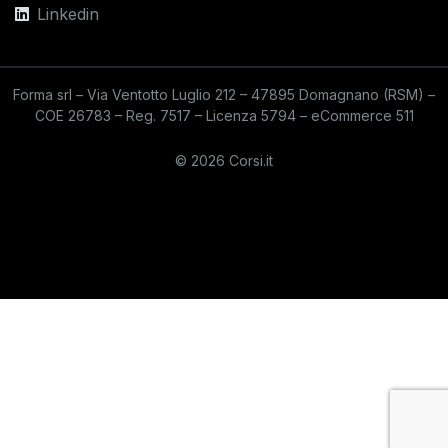
Linkedin
Forma srl – Via Ventotto Luglio 212 – 47895 Domagnano (RSM) –
COE 26783 – Reg. 7517 – Licenza 5794 – eCommerce 511
© 2026 Corsi.it