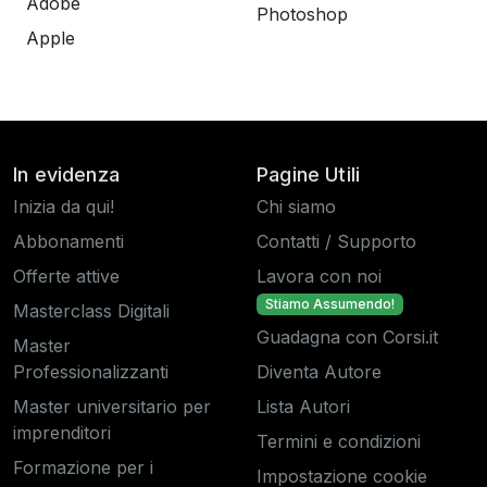
Adobe
Photoshop
Apple
In evidenza
Pagine Utili
Inizia da qui!
Chi siamo
Abbonamenti
Contatti / Supporto
Offerte attive
Lavora con noi
Stiamo Assumendo!
Masterclass Digitali
Guadagna con Corsi.it
Master
Professionalizzanti
Diventa Autore
Master universitario per
Lista Autori
imprenditori
Termini e condizioni
Formazione per i
Impostazione cookie