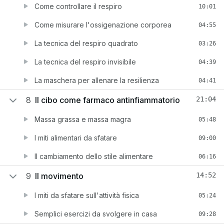
Come controllare il respiro
10:01
Come misurare l'ossigenazione corporea
04:55
La tecnica del respiro quadrato
03:26
La tecnica del respiro invisibile
04:39
La maschera per allenare la resilienza
04:41
8
Il cibo come farmaco antinfiammatorio
21:04
Massa grassa e massa magra
05:48
I miti alimentari da sfatare
09:00
Il cambiamento dello stile alimentare
06:16
9
Il movimento
14:52
I miti da sfatare sull'attività fisica
05:24
Semplici esercizi da svolgere in casa
09:28