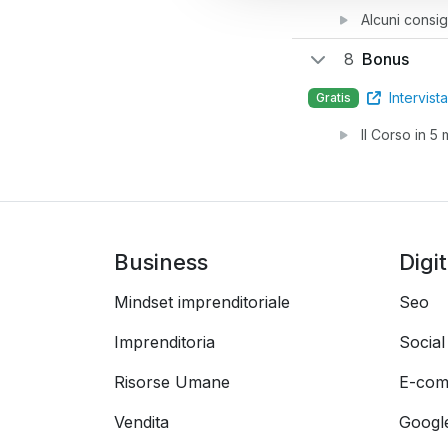
Alcuni consigl
8
Bonus
Intervist
Gratis
Il Corso in 5 
Business
Digi
Mindset imprenditoriale
Seo
Imprenditoria
Socia
Risorse Umane
E-com
Vendita
Googl