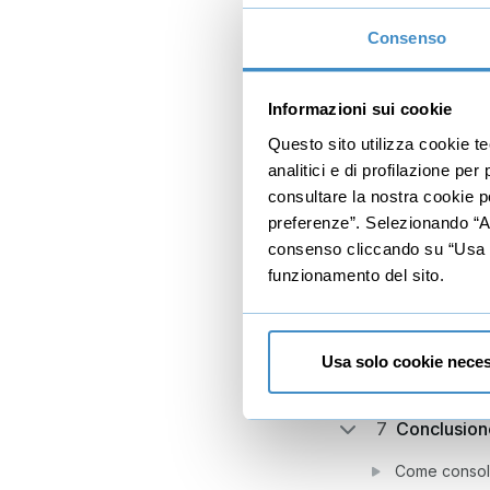
Come valoriz
Consenso
5
Il Brand
L’import
Gratis
Informazioni sui cookie
I valori dell’
Questo sito utilizza cookie t
analitici e di profilazione pe
Il senso di 
consultare la nostra cookie po
Come creare 
preferenze”. Selezionando “Acc
consenso cliccando su “Usa so
6
Il passapar
funzionamento del sito.
Sviluppare r
Come creare 
Usa solo cookie neces
I Testimonial
7
Conclusion
Come consoli