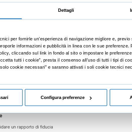
zare il Customer Care
Dettagli
anza del Brand
azienda
ecnici per fornirle un’esperienza di navigazione migliore e, prev
r proporle informazioni e pubblicità in linea con le sue preferenze.
appartenenza
licy, cliccando sul link in fondo al sito o impostare le preferenz
recensioni positive
etta tutti i cookie”, presta il consenso all’uso di tutti i tipi di c
lo cookie necessari” e saranno attivati i soli cookie tecnici nec
ola
eferenze
un sistema efficace di referenze
sari
Configura preferenze
A
e
dare un rapporto di fiducia