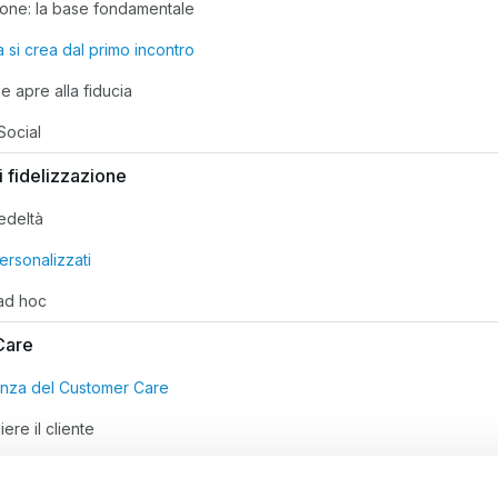
ione: la base fondamentale
a si crea dal primo incontro
e apre alla fiducia
Social
i fidelizzazione
edeltà
ersonalizzati
ad hoc
Care
anza del Customer Care
re il cliente
e del Customer Care