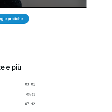
tegie pratiche
ze e più
03:01
03:01
07:42