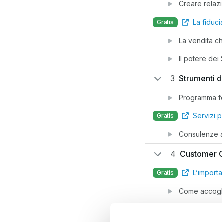
Creare relaz
La fiduci
Gratis
La vendita ch
Il potere dei 
3
Strumenti d
Programma f
Servizi p
Gratis
Consulenze 
4
Customer 
L’import
Gratis
Come accoglie
La formazion