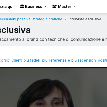
izia qui!
Business
Master
recensioni positive: strategie pratiche
Intervista esclusiva
sclusiva
accamento al brand con tecniche di comunicazione e rel
orso: Clienti più fedeli, più referenze e più recensioni posit