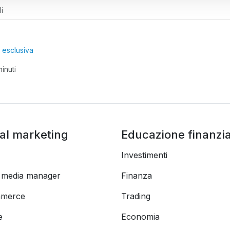
i
a esclusiva
minuti
tal marketing
Educazione finanzia
Investimenti
l media manager
Finanza
merce
Trading
e
Economia