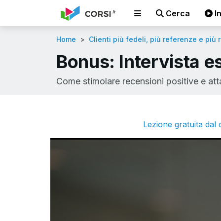
Cerca
In
Home
Clienti più fedeli, più referenze e più 
Bonus: Intervista e
Come stimolare recensioni positive e att
Lezione gratuita dal c