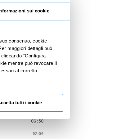
02:30
Informazioni sui cookie
12:34
03:30
01:36
io suo consenso, cookie
 Per maggiori dettagli può
03:43
e cliccando “Configura
03:45
ookie mentre può revocare il
essari al corretto
09:29
02:17
02:56
ccetta tutti i cookie
04:16
06:50
02:50