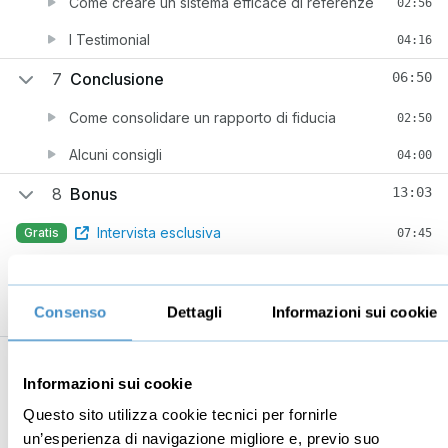
Come creare un sistema efficace di referenze
02:56
I Testimonial
04:16
7
Conclusione
06:50
Come consolidare un rapporto di fiducia
02:50
Alcuni consigli
04:00
8
Bonus
13:03
Intervista esclusiva
Gratis
07:45
Il Corso in 5 minuti
05:18
Consenso
Dettagli
Informazioni sui cookie
Informazioni sui cookie
Business
Digital marketing
Questo sito utilizza cookie tecnici per fornirle
Mindset imprenditoriale
Seo
un’esperienza di navigazione migliore e, previo suo