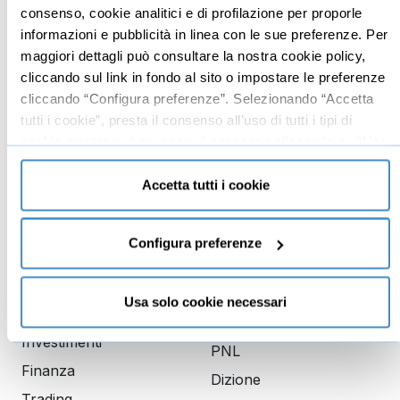
Imprenditoria
Social media manager
consenso, cookie analitici e di profilazione per proporle
informazioni e pubblicità in linea con le sue preferenze. Per
Risorse Umane
E-commerce
maggiori dettagli può consultare la nostra cookie policy,
Vendita
Google
cliccando sul link in fondo al sito o impostare le preferenze
Branding
Data analyst
cliccando “Configura preferenze”. Selezionando “Accetta
tutti i cookie”, presta il consenso all’uso di tutti i tipi di
Leadership
cookie mentre può revocare il consenso cliccando su “Usa
Business management
solo cookie necessari” e saranno attivati i soli cookie
Marketing
tecnici necessari al corretto funzionamento del sito.
Accetta tutti i cookie
Produttività
Gestione aziendale
Configura preferenze
Educazione
Comunicazione
Usa solo cookie necessari
finanziaria
Copywriting
Investimenti
PNL
Finanza
Dizione
Trading