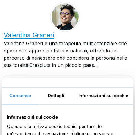
Valentina Graneri
Valentina Graneri è una terapeuta multipotenziale che
opera con approcci olistici e naturali, offrendo un
percorso di benessere che considera la persona nella
sua totalità.Cresciuta in un piccolo paes...
Consenso
Dettagli
Informazioni sui cookie
Margherita Garis
Informazioni sui cookie
Margherita Garis è una naturopata e reflessologa,
Questo sito utilizza cookie tecnici per fornirle
impegnata da anni nelle terapie naturali e nella pratica
un’esperienza di navigazione migliore e, previo suo