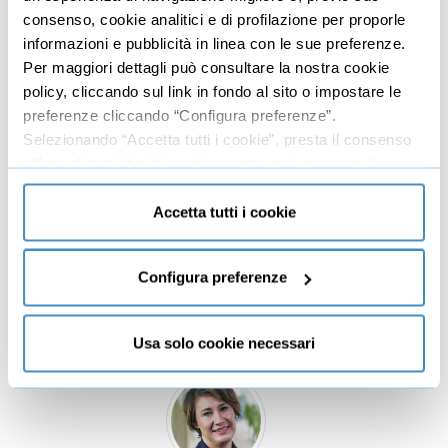
della digitopressione. È anche iridologa e insegnante di
consenso, cookie analitici e di profilazione per proporle
reflessologia plantare metodo Zù, di...
informazioni e pubblicità in linea con le sue preferenze.
Per maggiori dettagli può consultare la nostra cookie
policy, cliccando sul link in fondo al sito o impostare le
preferenze cliccando “Configura preferenze”.
Selezionando “Accetta tutti i cookie”, presta il consenso
all’uso di tutti i tipi di cookie mentre può revocare il
consenso cliccando su “Usa solo cookie necessari” e
Antonio Pipio
saranno attivati i soli cookie tecnici necessari al corretto
Accetta tutti i cookie
funzionamento del sito.
Antonio Pipio è Dottore in Psicologia e Sociologo,
specializzato in neuroscienze cognitive e traumi
Configura preferenze
emozionali. Docente a contratto presso l'Università
degli Studi D'Annunzio Chieti Pescara e l'Univer...
Usa solo cookie necessari