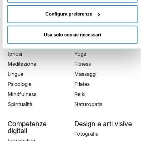
Trading
Public speaking
Economia
Scrittura
Configura preferenze
Lingue
Usa solo cookie necessari
Crescita Personale
Benessere
Ipnosi
Yoga
Meditazione
Fitness
Lingue
Massaggi
Psicologia
Pilates
Mindfulness
Reiki
Spiritualità
Naturopatia
Competenze
Design e arti visive
digitali
Fotografia
Informatica