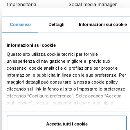
Imprenditoria
Social media manager
Risorse Umane
E-commerce
Vendita
Google
Consenso
Dettagli
Informazioni sui cookie
Branding
Data analyst
Leadership
Informazioni sui cookie
Business management
Questo sito utilizza cookie tecnici per fornirle
Marketing
un’esperienza di navigazione migliore e, previo suo
consenso, cookie analitici e di profilazione per proporle
Produttività
informazioni e pubblicità in linea con le sue preferenze. Per
Gestione aziendale
maggiori dettagli può consultare la nostra cookie policy,
cliccando sul link in fondo al sito o impostare le preferenze
Educazione
Comunicazione
cliccando “Configura preferenze”. Selezionando “Accetta
finanziaria
tutti i cookie”, presta il consenso all’uso di tutti i tipi di
Copywriting
cookie mentre può revocare il consenso cliccando su “Usa
Investimenti
PNL
solo cookie necessari” e saranno attivati i soli cookie
Finanza
tecnici necessari al corretto funzionamento del sito.
Accetta tutti i cookie
Dizione