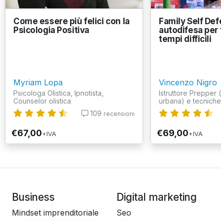
Come essere più felici con la
Family Self Def
Psicologia Positiva
autodifesa per 
tempi difficili
Myriam Lopa
Vincenzo Nigro
Psicologa Olistica, Ipnotista,
Istruttore Prepper
Counselor olistica
urbana) e tecniche d
109
recensioni
€67,00
€69,00
+IVA
+IVA
Business
Digital marketing
Mindset imprenditoriale
Seo