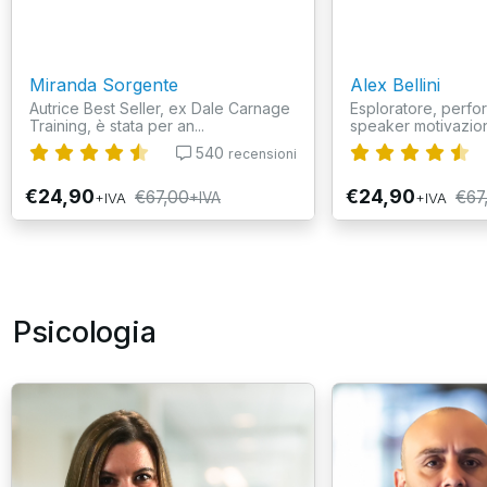
Miranda Sorgente
Alex Bellini
Autrice Best Seller, ex Dale Carnage
Esploratore, perf
Training, è stata per an...
speaker motivazio
540
recensioni
€24,90
€24,90
€67,00
€67
+IVA
+IVA
+IVA
Psicologia