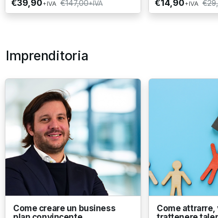
€39,90
€14,90
€147,00
€29
+IVA
+IVA
+IVA
Imprenditoria
Come creare un business
Come attrarre, 
plan convincente
trattenere talen