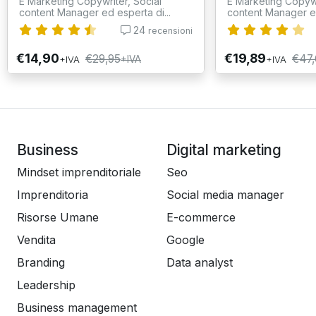
È Marketing Copywriter, Social
È Marketing Copywr
content Manager ed esperta di...
content Manager ed
24
recensioni
€14,90
€19,89
€29,95
€47
+IVA
+IVA
+IVA
Business
Digital marketing
Mindset imprenditoriale
Seo
Imprenditoria
Social media manager
Risorse Umane
E-commerce
Vendita
Google
Branding
Data analyst
Leadership
Business management