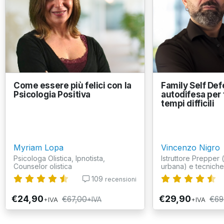
Come essere più felici con la
Family Self Def
Psicologia Positiva
autodifesa per 
tempi difficili
Myriam Lopa
Vincenzo Nigro
Psicologa Olistica, Ipnotista,
Istruttore Prepper
Counselor olistica
urbana) e tecniche d
109
recensioni
€24,90
€29,90
€67,00
€69
+IVA
+IVA
+IVA