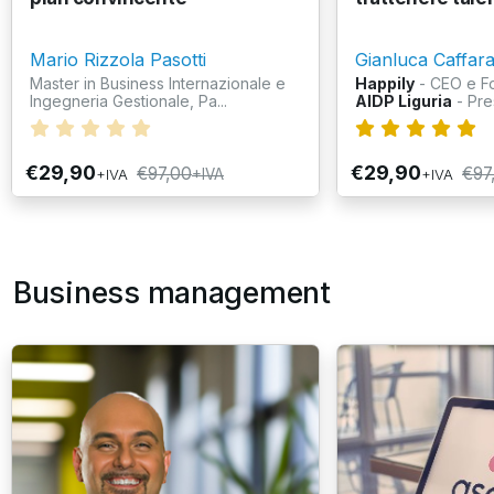
Mario Rizzola Pasotti
Gianluca Caffarat
Master in Business Internazionale e
Happily
- CEO e F
Ingegneria Gestionale, Pa...
AIDP Liguria
- Pre
€29,90
€29,90
€97,00
€97
+IVA
+IVA
+IVA
Business management