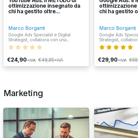
YouTube Ads: il METODO di
Google Ads: il
ottimizzazione insegnato da
ottimizzazione
chi ha gestito oltre...
chi ha gestito ol
Marco Borganti
Marco Borganti
Google Ads Specialist e Digital
Google Ads Speciali
Strategist, collabora con una...
Strategist, collabor
€24,90
€29,90
€49,95
€69
+IVA
+IVA
+IVA
Marketing