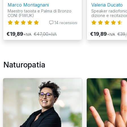
Marco Montagnani
Valeria Ducato
Maestro taoista e Palma di Bronzo
Speaker radiofonic
CONI (FIWUK)
dizione e recitazion
14
recensioni
€19,89
€19,89
€47,00
€39,
+IVA
+IVA
+IVA
Naturopatia