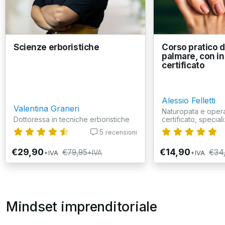
Scienze erboristiche
Corso pratico di
palmare, con i
certificato
Alessio Felletti
Valentina Graneri
Naturopata e opera
Dottoressa in tecniche erboristiche
certificato, speciali
5
recensioni
€29,90
€14,90
€79,95
€34
+IVA
+IVA
+IVA
Mindset imprenditoriale