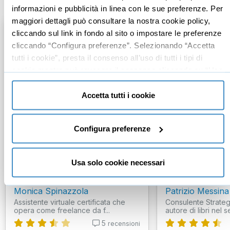
informazioni e pubblicità in linea con le sue preferenze. Per
maggiori dettagli può consultare la nostra cookie policy,
cliccando sul link in fondo al sito o impostare le preferenze
cliccando “Configura preferenze”. Selezionando “Accetta
tutti i cookie”, presta il consenso all’uso di tutti i tipi di
cookie mentre può revocare il consenso cliccando su “Usa
solo cookie necessari” e saranno attivati i soli cookie
tecnici necessari al corretto funzionamento del sito.
Accetta tutti i cookie
Configura preferenze
ASANA: come gestire
Corso accelera
progetti, team e clienti a
contabilità (per
Usa solo cookie necessari
distanza (guida rapida sull'...
manager)
Monica Spinazzola
Patrizio Messina
Assistente virtuale certificata che
Consulente Strateg
opera come freelance da f...
autore di libri nel se
5
recensioni