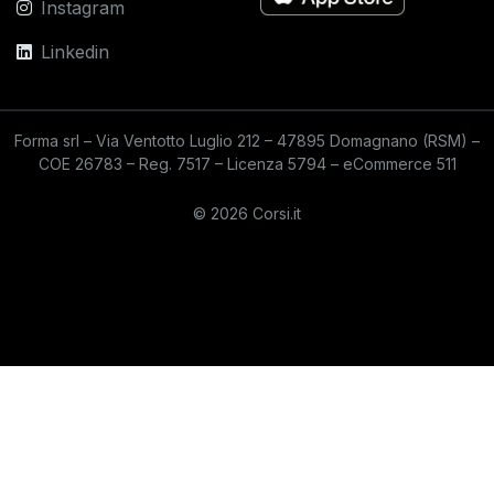
Instagram
Linkedin
Forma srl – Via Ventotto Luglio 212 – 47895 Domagnano (RSM) –
COE 26783 – Reg. 7517 – Licenza 5794 – eCommerce 511
© 2026 Corsi.it