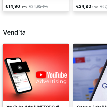
€14,90
€24,90
€34,95
€67
+IVA
+IVA
+IVA
Vendita