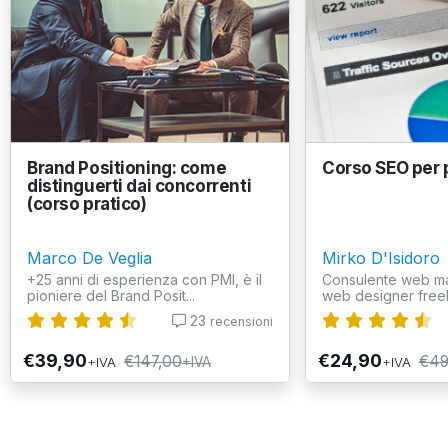
Brand Positioning: come
Corso SEO per p
distinguerti dai concorrenti
(corso pratico)
Marco De Veglia
Mirko D'Isidoro
+25 anni di esperienza con PMI, è il
Consulente web ma
pioniere del Brand Posit...
web designer free
23
recensioni
€39,90
€24,90
€147,00
€49
+IVA
+IVA
+IVA