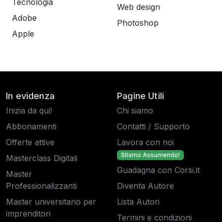
Tecnologia
Web design
Adobe
Photoshop
Apple
In evidenza
Pagine Utili
Inizia da qui!
Chi siamo
Abbonamenti
Contatti / Supporto
Offerte attive
Lavora con noi
Stiamo Assumendo!
Masterclass Digitali
Guadagna con Corsi.it
Master
Professionalizzanti
Diventa Autore
Master universitario per
Lista Autori
imprenditori
Termini e condizioni