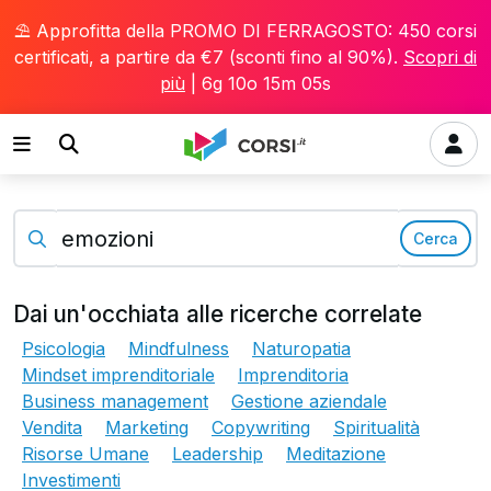
⛱️ Approfitta della PROMO DI FERRAGOSTO: 450 corsi
certificati, a partire da €7 (sconti fino al 90%).
Scopri di
più
|
6g 10o 15m 03s
Cerca
Dai un'occhiata alle ricerche correlate
Psicologia
Mindfulness
Naturopatia
Mindset imprenditoriale
Imprenditoria
Business management
Gestione aziendale
Vendita
Marketing
Copywriting
Spiritualità
Risorse Umane
Leadership
Meditazione
Investimenti