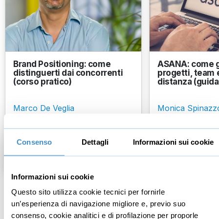
Brand Positioning: come
ASANA: come g
distinguerti dai concorrenti
progetti, team e
(corso pratico)
distanza (guida 
Marco De Veglia
Monica Spinazz
+25 anni di esperienza con PMI, è il
Assistente virtuale 
pioniere del Brand Posit...
opera come freelan
23
recensioni
Consenso
Dettagli
Informazioni sui cookie
€39,90
€14,90
€147,00
€34
+IVA
+IVA
+IVA
Informazioni sui cookie
Questo sito utilizza cookie tecnici per fornirle
un’esperienza di navigazione migliore e, previo suo
Gestione aziendale
consenso, cookie analitici e di profilazione per proporle