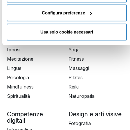
Trading
Public speaking
Economia
Scrittura
Configura preferenze
Lingue
Usa solo cookie necessari
Crescita Personale
Benessere
Ipnosi
Yoga
Meditazione
Fitness
Lingue
Massaggi
Psicologia
Pilates
Mindfulness
Reiki
Spiritualità
Naturopatia
Competenze
Design e arti visive
digitali
Fotografia
Informatica