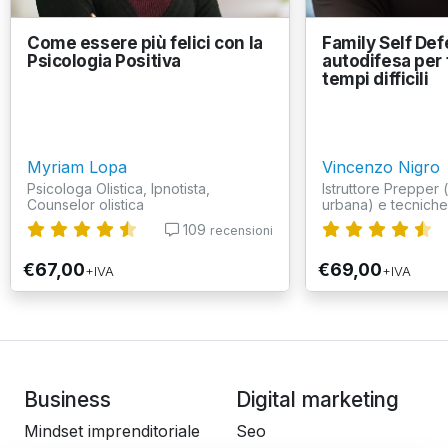
Come essere più felici con la
Family Self Def
Psicologia Positiva
autodifesa per 
tempi difficili
Myriam Lopa
Vincenzo Nigro
Psicologa Olistica, Ipnotista,
Istruttore Prepper
Counselor olistica
urbana) e tecniche d
109
recensioni
€67,00
€69,00
+IVA
+IVA
Business
Digital marketing
Mindset imprenditoriale
Seo