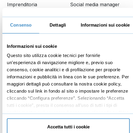
Imprenditoria
Social media manager
Risorse Umane
E-commerce
Vendita
Google
Consenso
Dettagli
Informazioni sui cookie
Branding
Data analyst
Leadership
Informazioni sui cookie
Business management
Questo sito utilizza cookie tecnici per fornirle
Marketing
un’esperienza di navigazione migliore e, previo suo
consenso, cookie analitici e di profilazione per proporle
Produttività
informazioni e pubblicità in linea con le sue preferenze. Per
Gestione aziendale
maggiori dettagli può consultare la nostra cookie policy,
cliccando sul link in fondo al sito o impostare le preferenze
Educazione
Comunicazione
cliccando “Configura preferenze”. Selezionando “Accetta
finanziaria
tutti i cookie”, presta il consenso all’uso di tutti i tipi di
Copywriting
cookie mentre può revocare il consenso cliccando su “Usa
Investimenti
PNL
solo cookie necessari” e saranno attivati i soli cookie
Finanza
tecnici necessari al corretto funzionamento del sito.
Accetta tutti i cookie
Dizione