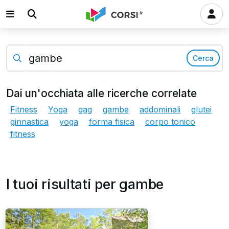
Cerca
Dai un'occhiata alle ricerche correlate
Fitness
Yoga
gag
gambe
addominali
glutei
ginnastica
yoga
forma fisica
corpo tonico
fitness
I tuoi risultati per gambe