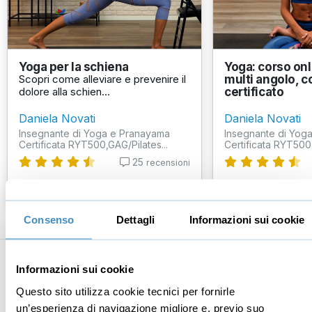
Yoga per la schiena
Yoga: corso onl
Scopri come alleviare e prevenire il
multi angolo, 
dolore alla schien...
certificato
Daniela Novati
Daniela Novati
Insegnante di Yoga e Pranayama
Insegnante di Yog
Certificata RYT500,GAG/Pilates...
Certificata RYT500,
25
recensioni
€67,00
€87,00
+IVA
+IVA
Consenso
Dettagli
Informazioni sui cookie
Informazioni sui cookie
Business
Digital marketing
Questo sito utilizza cookie tecnici per fornirle
Mindset imprenditoriale
Seo
un’esperienza di navigazione migliore e, previo suo