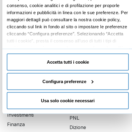
Imprenditoria
Social media manager
consenso, cookie analitici e di profilazione per proporle
informazioni e pubblicità in linea con le sue preferenze. Per
Risorse Umane
E-commerce
maggiori dettagli può consultare la nostra cookie policy,
Vendita
Google
cliccando sul link in fondo al sito o impostare le preferenze
Branding
Data analyst
cliccando “Configura preferenze”. Selezionando “Accetta
tutti i cookie”, presta il consenso all’uso di tutti i tipi di
Leadership
cookie mentre può revocare il consenso cliccando su “Usa
Business management
solo cookie necessari” e saranno attivati i soli cookie
Marketing
tecnici necessari al corretto funzionamento del sito.
Accetta tutti i cookie
Produttività
Gestione aziendale
Configura preferenze
Educazione
Comunicazione
Usa solo cookie necessari
finanziaria
Copywriting
Investimenti
PNL
Finanza
Dizione