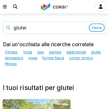
Cerca
Dai un'occhiata alle ricerche correlate
Fitness
Yoga
gag
gambe
addominali
glutei
ginnastica
yoga
forma fisica
corpo tonico
fitness
I tuoi risultati per glutei