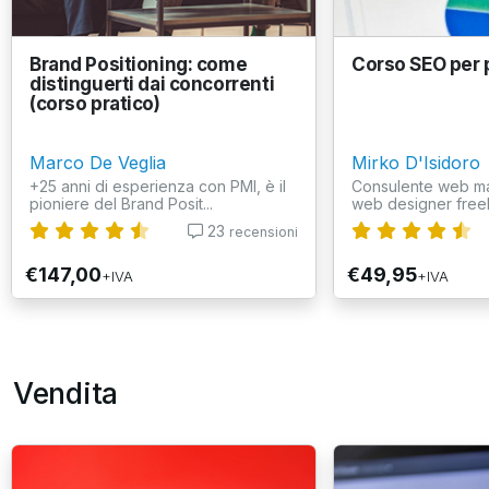
Brand Positioning: come
Corso SEO per p
distinguerti dai concorrenti
(corso pratico)
Marco De Veglia
Mirko D'Isidoro
+25 anni di esperienza con PMI, è il
Consulente web ma
pioniere del Brand Posit...
web designer free
23
recensioni
€147,00
€49,95
+IVA
+IVA
Vendita