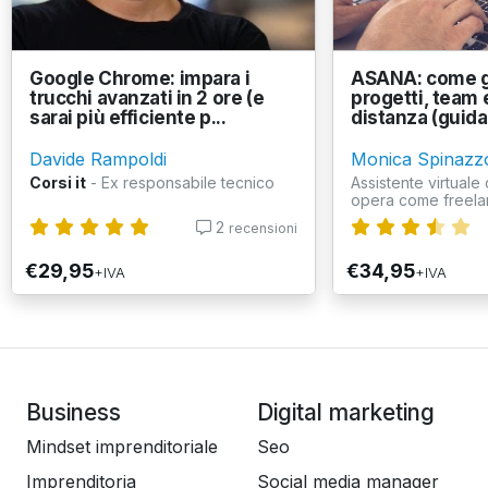
Google Chrome: impara i
ASANA: come g
trucchi avanzati in 2 ore (e
progetti, team e
sarai più efficiente p...
distanza (guida 
Davide Rampoldi
Monica Spinazz
Corsi it
- Ex responsabile tecnico
Assistente virtuale 
opera come freelan
2
recensioni
€29,95
€34,95
+IVA
+IVA
Business
Digital marketing
Mindset imprenditoriale
Seo
Imprenditoria
Social media manager