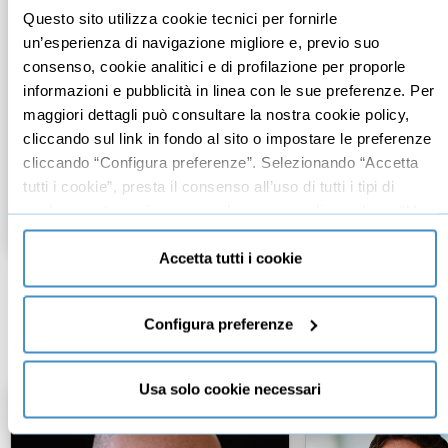
Questo sito utilizza cookie tecnici per fornirle
un’esperienza di navigazione migliore e, previo suo
Come creare un business
Come attrarre, 
plan convincente
trattenere talen
consenso, cookie analitici e di profilazione per proporle
informazioni e pubblicità in linea con le sue preferenze. Per
maggiori dettagli può consultare la nostra cookie policy,
Mario Rizzola Pasotti
Gianluca Caffarat
cliccando sul link in fondo al sito o impostare le preferenze
Master in Business Internazionale e
Happily
- CEO e F
Ingegneria Gestionale, Pa...
AIDP Liguria
- Pre
cliccando “Configura preferenze”. Selezionando “Accetta
tutti i cookie”, presta il consenso all’uso di tutti i tipi di
cookie mentre può revocare il consenso cliccando su “Usa
€67,00
€97,00
€97,00
+IVA
+IVA
+IVA
solo cookie necessari” e saranno attivati i soli cookie
tecnici necessari al corretto funzionamento del sito.
Accetta tutti i cookie
Configura preferenze
Leadership
Usa solo cookie necessari