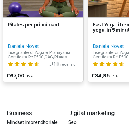
Pilates per principianti
Fast Yoga: i ben
yoga, in 5 minu
Daniela Novati
Daniela Novati
Insegnante di Yoga e Pranayama
Insegnante di Yog
Certificata RYT500,GAG/Pilates...
Certificata RYT500,
110
recensioni
€67,00
€34,95
+IVA
+IVA
Business
Digital marketing
Mindset imprenditoriale
Seo