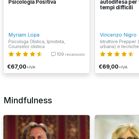
Psicologia Positiva
autodifesa per 
tempi difficili
Myriam Lopa
Vincenzo Nigro
Psicologa Olistica, Ipnotista,
Istruttore Prepper
Counselor olistica
urbana) e tecniche d
109
recensioni
€67,00
€69,00
+IVA
+IVA
Mindfulness