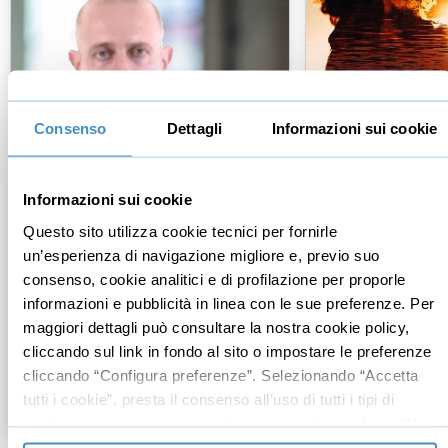
Consenso
Dettagli
Informazioni sui cookie
Informazioni sui cookie
Come aumentare la
Come dominare
leadership personale (con la
dell'attrazione
Questo sito utilizza cookie tecnici per fornirle
PNL)
un’esperienza di navigazione migliore e, previo suo
consenso, cookie analitici e di profilazione per proporle
informazioni e pubblicità in linea con le sue preferenze. Per
Stefano Santori
Myriam Lopa
maggiori dettagli può consultare la nostra cookie policy,
Mental coach, Docente Università
Psicologa Olistica, 
Unimercatorum, scrittore e B...
Counselor olistica
cliccando sul link in fondo al sito o impostare le preferenze
142
recensioni
cliccando “Configura preferenze”. Selezionando “Accetta
tutti i cookie”, presta il consenso all’uso di tutti i tipi di
€34,95
€34,95
+IVA
+IVA
cookie mentre può revocare il consenso cliccando su “Usa
solo cookie necessari” e saranno attivati i soli cookie