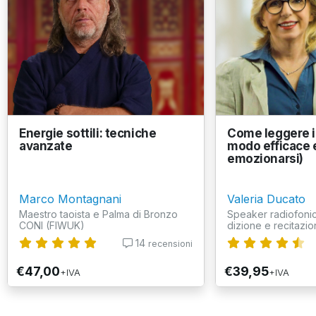
Energie sottili: tecniche
Come leggere in
avanzate
modo efficace 
emozionarsi)
Marco Montagnani
Valeria Ducato
Maestro taoista e Palma di Bronzo
Speaker radiofonic
CONI (FIWUK)
dizione e recitazion
14
recensioni
€47,00
€39,95
+IVA
+IVA