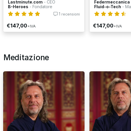
Lastminute.com
- CEO
Federmeccanica
B-Heroes
- Fondatore
Fluid-o-Tech
- Ma
1
recensioni
€147,00
€147,00
+IVA
+IVA
Meditazione