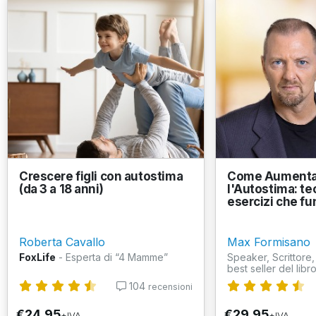
Crescere figli con autostima
Come Aumenta
(da 3 a 18 anni)
l'Autostima: te
esercizi che f
Roberta Cavallo
Max Formisano
FoxLife
- Esperta di “4 Mamme”
Speaker, Scrittore,
best seller del libro
104
recensioni
€24,95
€29,95
+IVA
+IVA