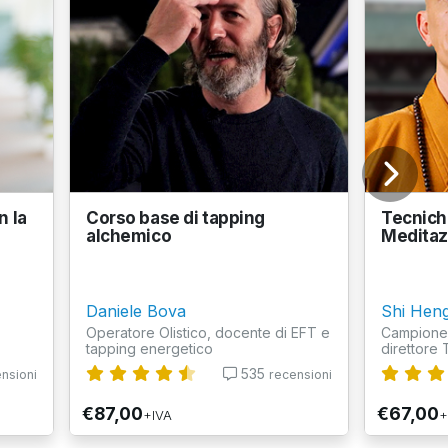
n la
Corso base di tapping
Tecnich
alchemico
Meditaz
Daniele Bova
Shi Hen
Operatore Olistico, docente di EFT e
Campione 
tapping energetico
direttore 
535
nsioni
recensioni
€87,00
€67,00
+IVA
+