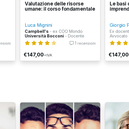
Valutazione delle risorse
Le basi 
umane: il corso fondamentale
imprend
Luca Mignini
Giorgio 
Campbell's
- ex COO Mondo
Ex docent
Università Bocconi
- Docente
Avvocato 
1
nsioni
recensioni
€147,00
€147,00
+IVA