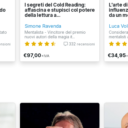
I segreti del Cold Reading:
L'arte d
ndo
affascina e stupisci col potere
influenz
della lettura a...
da un me
Simone Ravenda
Luca Vo
tato
Mentalista - Vincitore del premio
Considerat
nuovi autori della magia it...
mentalisti 
332
nsioni
recensioni
€97,00
€34,95
+IVA
+