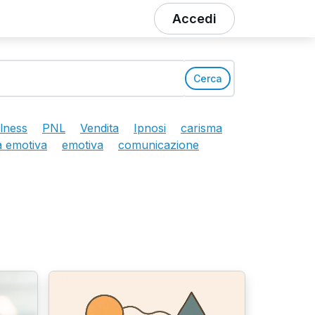
Accedi
Cerca
lness
PNL
Vendita
Ipnosi
carisma
za emotiva
emotiva
comunicazione