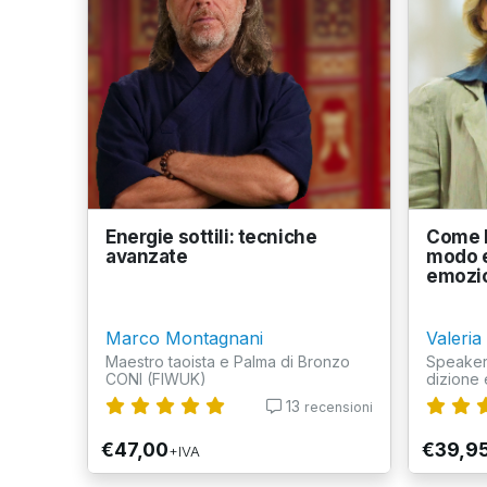
Energie sottili: tecniche
Come l
avanzate
modo e
emozio
Marco Montagnani
Valeria
Maestro taoista e Palma di Bronzo
Speaker 
CONI (FIWUK)
dizione 
13
recensioni
€47,00
€39,9
+IVA