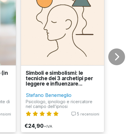
 (in
Simboli e simbolismi: le
tecniche dei 3 archetipi per
leggere e influenzare...
Stefano Benemeglio
te di
Psicologo, ipnologo e ricercatore
nel campo dell’ipnosi
5
nsioni
recensioni
€24,90
+IVA