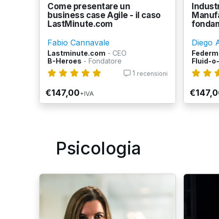
Come presentare un
Indust
business case Agile - il caso
Manufa
LastMinute.com
fonda
Fabio Cannavale
Diego 
Lastminute.com
- CEO
Federm
B-Heroes
- Fondatore
Fluid-o
1
recensioni
€147,00
€147,0
+IVA
Psicologia