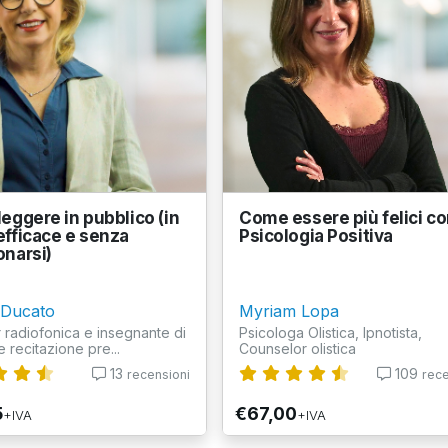
eggere in pubblico (in
Come essere più felici co
fficace e senza
Psicologia Positiva
narsi)
 Ducato
Myriam Lopa
radiofonica e insegnante di
Psicologa Olistica, Ipnotista,
e recitazione pre...
Counselor olistica
13
109
recensioni
rece
5
€67,00
+IVA
+IVA