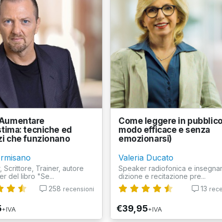
Aumentare
Come leggere in pubblico
stima: tecniche ed
modo efficace e senza
zi che funzionano
emozionarsi)
rmisano
Valeria Ducato
 Scrittore, Trainer, autore
Speaker radiofonica e insegnan
er del libro "Se...
dizione e recitazione pre...
258
13
recensioni
rece
5
€39,95
+IVA
+IVA