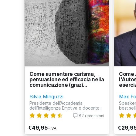
Come aumentare carisma,
Come 
persuasione ed efficacia nella
l'Auto
comunicazione (grazi...
eserci
Silvia Minguzzi
Max Fo
Presidente dell’Accademia
Speaker,
dell’Intelligenza Emotiva e docente...
best sell
82
recensioni
€49,95
€29,9
+IVA