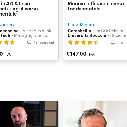
ria 4.0 & Lean
Riunioni efficaci: il corso
cturing: il corso
fondamentale
mentale
Andreis
Luca Mignini
eccanica
- Vice Presidente
Campbell's
- ex COO Mondo
-Tech
- Managing Director
Università Bocconi
- Docente
2
2
recensioni
rece
0
€147,00
+IVA
+IVA