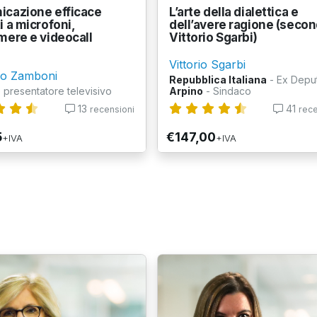
cazione efficace
L’arte della dialettica e
i a microfoni,
dell’avere ragione (seco
mere e videocall
Vittorio Sgarbi)
Vittorio Sgarbi
io Zamboni
Repubblica Italiana
- Ex Depu
 presentatore televisivo
Arpino
- Sindaco
13
41
recensioni
rece
5
€147,00
+IVA
+IVA