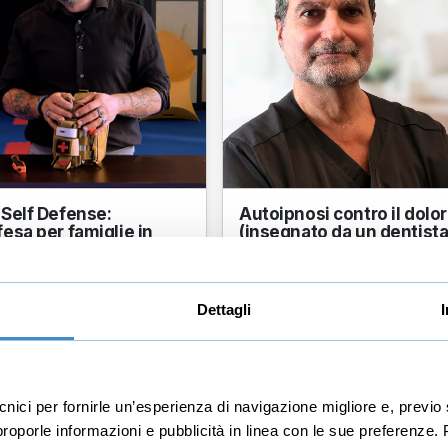
 Self Defense:
Autoipnosi contro il dolo
fesa per famiglie in
(insegnato da un dentist
ifficili
opera senza anest...
Dettagli
zo Nigro
Stefano Di Biagio
re Prepper (sopravvivenza
Medico dentista specializzato i
e tecniche di difes...
odontoiatria olistica e ipno...
40
82
recensioni
rece
ecnici per fornirle un’esperienza di navigazione migliore e, prev
r proporle informazioni e pubblicità in linea con le sue preferenze.
0
€67,00
+IVA
+IVA