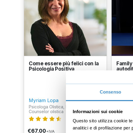
Come essere più felici con la
Family
Psicologia Positiva
autodi
tempi d
Consenso
Myriam Lopa
Vincen
Psicologa Olistica, Ipnotista,
Istrutto
Informazioni sui cookie
Counselor olistica
urbana) 
109
recensioni
Questo sito utilizza cookie t
analitici e di profilazione pe
€67,00
€69,0
+IVA