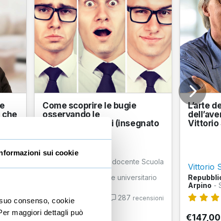
re
Come scoprire le bugie
L’arte de
a che
osservando le
dell’av
microespressioni (insegnato
Vittorio
dal docent...
Enzo Kermol
Informazioni sui cookie
Polizia di Stato
- Ex docente Scuola
Vittorio 
Allievi Agenti
n
Unicusano
- Docente universitario
Repubblic
Psicologia Generale
Arpino
- 
287
nsioni
recensioni
io suo consenso, cookie
 Per maggiori dettagli può
€127,00
€147,00
+IVA