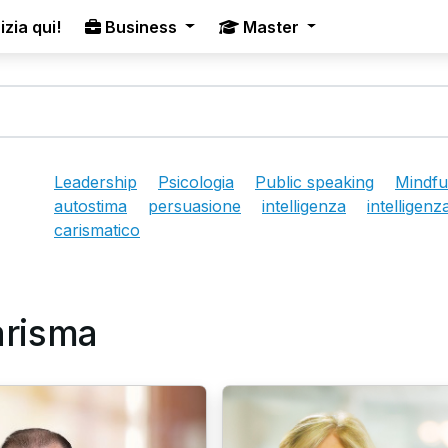
izia qui!
Business
Master
Leadership
Psicologia
Public speaking
Mindfu
autostima
persuasione
intelligenza
intelligen
carismatico
carisma