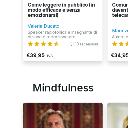
Come leggere in pubblico (in
Comuni
modo efficace e senza
davant
emozionarsi)
teleca
Valeria Ducato
Mauriz
Speaker radiofonica e insegnante di
dizione e recitazione pre...
Autore e
13
recensioni
€39,95
€34,9
+IVA
Mindfulness