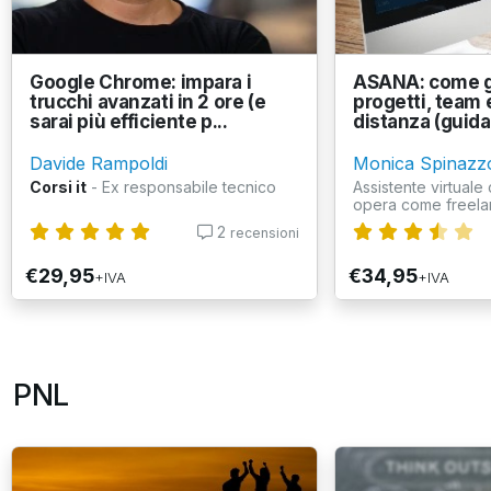
Google Chrome: impara i
ASANA: come g
trucchi avanzati in 2 ore (e
progetti, team e
sarai più efficiente p...
distanza (guida 
Davide Rampoldi
Monica Spinazz
Corsi it
- Ex responsabile tecnico
Assistente virtuale 
opera come freelan
2
recensioni
€29,95
€34,95
+IVA
+IVA
PNL