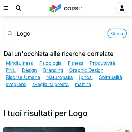
Cerca
Dai un'occhiata alle ricerche correlate
Mindfulness
Psicologia
Fitness
Produttività
PNL
Design
Branding
Graphic Design
Risorse Umane
Naturopatia
Ipnosi
Spiritualità
svegliarsi
svegliarsi presto
mattina
I tuoi risultati per Logo