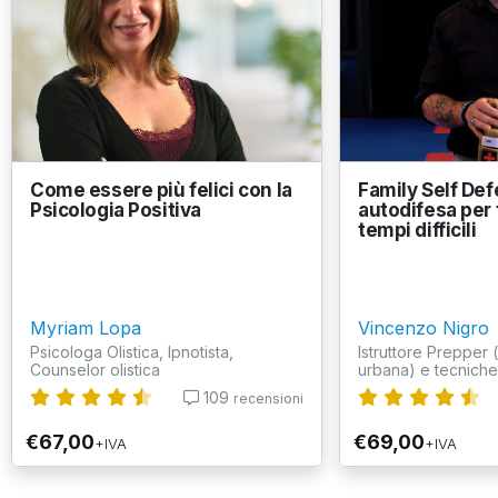
Come essere più felici con la
Family Self Def
Psicologia Positiva
autodifesa per 
tempi difficili
Myriam Lopa
Vincenzo Nigro
Psicologa Olistica, Ipnotista,
Istruttore Prepper
Counselor olistica
urbana) e tecniche d
109
recensioni
€67,00
€69,00
+IVA
+IVA