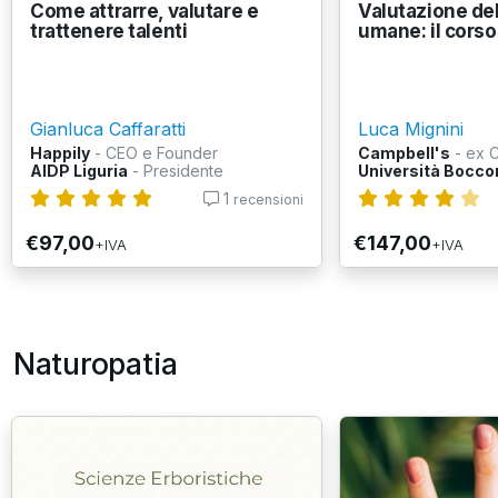
Come attrarre, valutare e
Valutazione del
trattenere talenti
umane: il cors
Gianluca Caffaratti
Luca Mignini
Happily
- CEO e Founder
Campbell's
- ex 
AIDP Liguria
- Presidente
Università Bocco
1
recensioni
€97,00
€147,00
+IVA
+IVA
Naturopatia