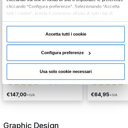
cliccando “Configura preferenze”. Selezionando “Accetta
tutti i cookie”, presta il consenso all’uso di tutti i tipi di
cookie mentre può revocare il consenso cliccando su “Usa
solo cookie necessari” e saranno attivati i soli cookie
tecnici necessari al corretto funzionamento del sito.
Accetta tutti i cookie
Brand Positioning: come
Come creare un
distinguerti dai concorrenti
coordinata azie
(corso pratico)
stampa: il cors
Configura preferenze
Marco De Veglia
Cinzia Marotta
+25 anni di esperienza con PMI, è il
Usa solo cookie necessari
Adobe Certified Ins
pioniere del Brand Posit...
Photoshop, Illustrato
23
recensioni
€147,00
€64,95
+IVA
+IVA
Graphic Design