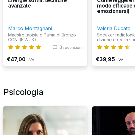
Energie sottili: tecniche
Come leggere in
avanzate
modo efficace 
emozionarsi)
Marco Montagnani
Valeria Ducato
Maestro taoista e Palma di Bronzo
Speaker radiofonic
CONI (FIWUK)
dizione e recitazion
13
recensioni
€47,00
€39,95
+IVA
+IVA
Psicologia